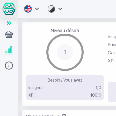
Niveau désiré
Magasin
Insi
Ens
Level UP
Car
ХР:
Aide
Besoin / Vous avez
Insignes:
1
/
0
ХР:
100
/
0