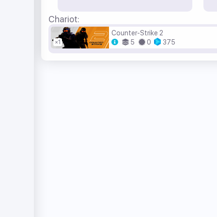
Chariot:
Counter-Strike 2
5
0
375
×1