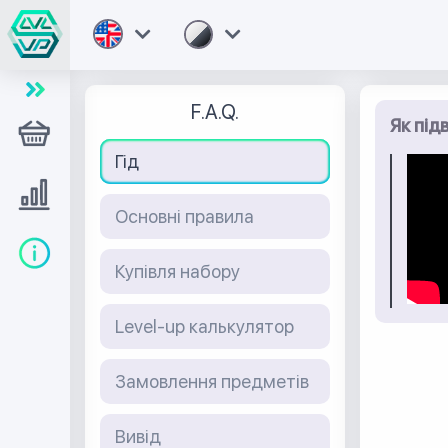
F.A.Q.
Як під
Магазин
Гід
Level UP
Основні правила
Довідка
Купівля набору
Level-up калькулятор
Замовлення предметів
Вивід